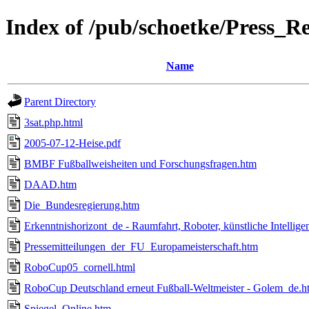
Index of /pub/schoetke/Press_R
Name
Parent Directory
3sat.php.html
2005-07-12-Heise.pdf
BMBF Fußballweisheiten und Forschungsfragen.htm
DAAD.htm
Die_Bundesregierung.htm
Erkenntnishorizont_de - Raumfahrt, Roboter, künstliche Intellige
Pressemitteilungen_der_FU_Europameisterschaft.htm
RoboCup05_cornell.html
RoboCup Deutschland erneut Fußball-Weltmeister - Golem_de.h
Spiegel_Online.htm